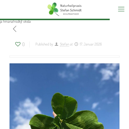
ja hmanafnsdkjf okida
0
Published by
Stefan
at
17. Januar 2026