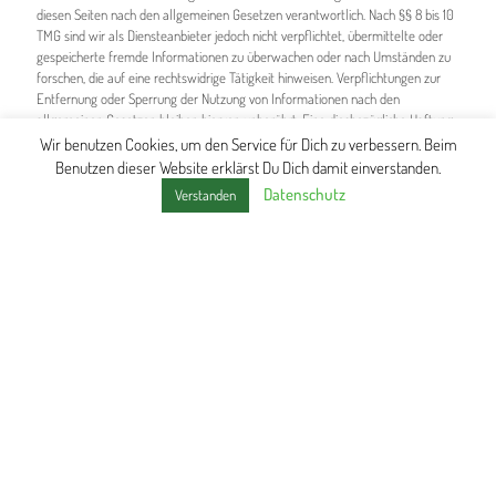
diesen Seiten nach den allgemeinen Gesetzen verantwortlich. Nach §§ 8 bis 10
TMG sind wir als Diensteanbieter jedoch nicht verpflichtet, übermittelte oder
gespeicherte fremde Informationen zu überwachen oder nach Umständen zu
forschen, die auf eine rechtswidrige Tätigkeit hinweisen. Verpflichtungen zur
Entfernung oder Sperrung der Nutzung von Informationen nach den
allgemeinen Gesetzen bleiben hiervon unberührt. Eine diesbezügliche Haftung
ist jedoch erst ab dem Zeitpunkt der Kenntnis einer konkreten
Wir benutzen Cookies, um den Service für Dich zu verbessern. Beim
Rechtsverletzung möglich. Bei Bekanntwerden von entsprechenden
Benutzen dieser Website erklärst Du Dich damit einverstanden.
Rechtsverletzungen werden wir diese Inhalte umgehend entfernen.
Datenschutz
Verstanden
Haftung für Links
Unser Angebot enthält Links zu externen Webseiten Dritter, auf deren Inhalte
wir keinen Einfluss haben. Deshalb können wir für diese fremden Inhalte auch
keine Gewähr übernehmen. Für die Inhalte der verlinkten Seiten ist stets der
jeweilige Anbieter oder Betreiber der Seiten verantwortlich. Die verlinkten
Seiten wurden zum Zeitpunkt der Verlinkung auf mögliche Rechtsverstöße
überprüft. Rechtswidrige Inhalte waren zum Zeitpunkt der Verlinkung nicht
erkennbar. Eine permanente inhaltliche Kontrolle der verlinkten Seiten ist
jedoch ohne konkrete Anhaltspunkte einer Rechtsverletzung nicht zumutbar.
Bei Bekanntwerden von Rechtsverletzungen werden wir derartige Links
umgehend entfernen.
Urheberrecht
Die durch die Seitenbetreiber erstellten Inhalte und Werke auf diesen Seiten