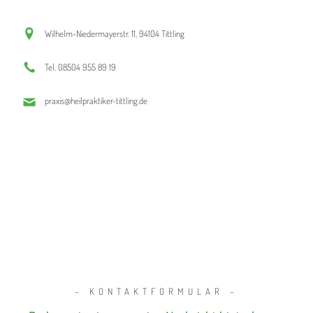
Wilhelm-Niedermayerstr. 11, 94104 Tittling
Tel. 08504 955 89 19
praxis@heilpraktiker-tittling.de
– KONTAKTFORMULAR –